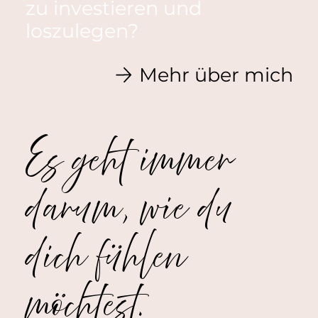
zu investieren und
loszulegen?
Mehr über mich
Es geht immer
darum, wie du
dich fühlen
möchtest.