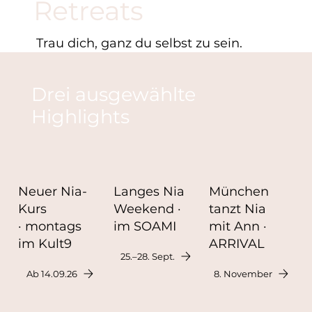
Retreats
Trau dich, ganz du selbst zu sein.
Drei ausgewählte
Highlights
Neuer Nia-
Langes Nia
München
Kurs
Weekend ·
tanzt Nia
· montags
im SOAMI
mit Ann ·
im Kult9
ARRIVAL
25.–28. Sept.
Ab 14.09.26
8. November