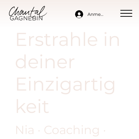
Anmelden
Erstrahle in
deiner
Einzigartig
keit
Nia · Coaching ·